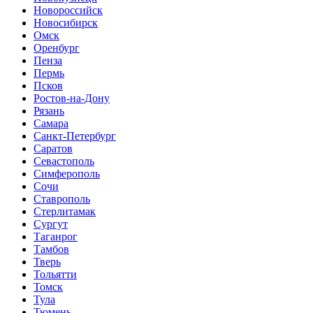
Новороссийск
Новосибирск
Омск
Оренбург
Пенза
Пермь
Псков
Ростов-на-Дону
Рязань
Самара
Санкт-Петербург
Саратов
Севастополь
Симферополь
Сочи
Ставрополь
Стерлитамак
Сургут
Таганрог
Тамбов
Тверь
Тольятти
Томск
Тула
Тюмень