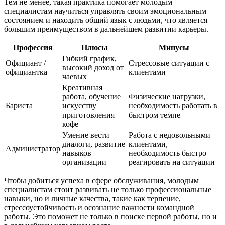
Тем не менее, такая практика помогает молодым
специалистам научиться управлять своим эмоциональным
состоянием и находить общий язык с людьми, что является
большим преимуществом в дальнейшем развитии карьеры.
Профессия
Плюсы
Минусы
Гибкий график,
Официант /
Стрессовые ситуации с
высокий доход от
официантка
клиентами
чаевых
Креативная
работа, обучение
Физические нагрузки,
Бариста
искусству
необходимость работать в
приготовления
быстром темпе
кофе
Умение вести
Работа с недовольными
диалоги, развитие
клиентами,
Администратор
навыков
необходимость быстро
организации
реагировать на ситуации
Чтобы добиться успеха в сфере обслуживания, молодым
специалистам стоит развивать не только профессиональные
навыки, но и личные качества, такие как терпение,
стрессоустойчивость и осознание важности командной
работы. Это поможет не только в поиске первой работы, но и